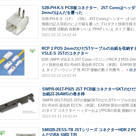
S2B-PH-K-S PCB板コネクター、JST Connはヘッダー
2mmのはんだを覆った
S2B-PH-K-S （LF） （SN） JST Connはヘッダー（4
側面の記入項目のによ穴箱を覆ったプロダクト技術仕様 EU Ro
分の状態 活動的 自動車 いいえ PPAP いいえ タイプ 覆わ..
2022-03-15 14:42:44
RCP 2 POS 2mmのひだSTケーブルの台紙を収納する0
VSLE-S JSTのコネクター
02R-JWPF-VSLE-S JST ConnハウジングRCP 2 
クト技術仕様 EU RoHS 迎合的 ECCN （米国） EAR99
え タイプ ハウジング 性 RCP 接触の数 2 列番号 ...
続
2022-03-15 14:42:44
SWPR-001T-P025 JST PCB板コネクターSKTの
台紙22-26AWGの巻き枠
SWPR-001T-P025 JSTの接触SKTのひだSTケーブ
EU RoHS 迎合的 ECCN （米国） EAR99 部分の状態 
のタイプ コネクター ヘッダーおよびPCBの容器 接触のタイ
2022-03-15 14:42:44
SM02B-ZESS-TB JSTシリーズ コネクターHDR 2 P
んだのRA SMD T/R