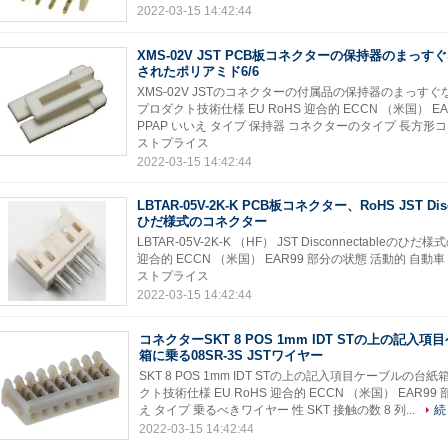
2022-03-15 14:42:44
XMS-02V JST PCB板コネクターの保持器のまっ
されたポリアミド6/6
XMS-02V JSTのコネクターの付属品の保持器のまっす
プロダクト技術仕様 EU RoHS 迎合的 ECCN （米国） E
PPAP いいえ タイプ 保持器 コネクターのタイプ 長方形コネ
ストプライス
2022-03-15 14:42:44
LBTAR-05V-2K-K PCB板コネクター、RoHS JST Disc
ひだ様式のコネクター
LBTAR-05V-2K-K （HF） JST Disconnectabl
迎合的 ECCN （米国） EAR99 部分の状態 活動的 自動車 い
ストプライス
2022-03-15 14:42:44
コネクターSKT 8 POS 1mm IDT STの上の記入
箱に乗る08SR-3S JSTワイヤー
SKT 8 POS 1mm IDT STの上の記入項目ケーブルの台紙箱
クト技術仕様 EU RoHS 迎合的 ECCN （米国） EAR99
え タイプ 乗るべきワイヤー 性 SKT 接触の数 8 列...
続
2022-03-15 14:42:44