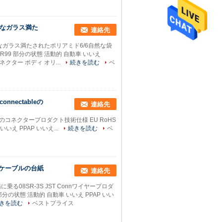
すぐなガラス満た
連絡先
ぐなガラス満たされたポリアミド6/6自然な袋
AR99 部分の状態 活動的 自動車 いいえ
クター ボディ オリ...
続きを読む
ベ
onnectableの
連絡先
eのひだ様式のコネクタープロダクト技術仕様 EU RoHS
いえ PPAP いいえ...
続きを読む
ベ
項目ケーブルの台紙
連絡先
に乗る08SR-3S JST Connワイヤープロダ
 部分の状態 活動的 自動車 いいえ PPAP いい
きを読む
ベストプライス