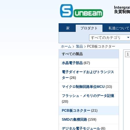
Inte
良質制御、
家
プロダクト
私達について
ホーム
製品
PCB板コネクター
すべての製品
1
水晶電子部品
(67)
電子ダイオードおよびトランジス
ター
(26)
マイクロ制御回路単位MCU
(33)
フラッシュ・メモリのデータ記憶
(20)
PCB板コネクター
(21)
SMDの集積回路
(159)
デジタル電子モジュール
(6)