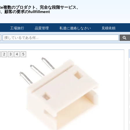
rgrate複数のプロダクト、完全な段階サービス、
顧客の要求のfullfillment
工場旅行
品質管理
私達に連絡しなさい
見積依頼
2
3
4
5