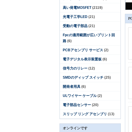
高い発電MOSFET
(2119)
光電子工学LED
(21)
P
受動の電子部品
(21)
Fpcの適用範囲が広いプリント回
路
(6)
PCBアセンブリ サービス
(2)
電子デジタル表示装置板
(6)
信号力のリレー
(12)
SMDのディップ スイッチ
(25)
開発者用具
(6)
ULワイヤー ケーブル
(2)
電子部品センサー
(20)
スリップ リング アセンブリ
(13)
オンラインです