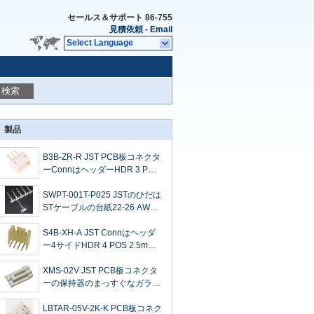
セールス＆サポート
86-755
見積依頼
-
Email
Select Language
検索
製品
B3B-ZR-R JST PCB板コネクタ
ーConnはヘッダーHDR 3 POS
1.5mmのはんだを覆った
SWPT-001T-P025 JSTのひだは
STケーブルの台紙22-26 AWG
の巻き枠をピンで止める
S4B-XH-A JST Connはヘッダ
ー4サイドHDR 4 POS 2.5mm
のはんだのRAの側面を覆った
XMS-02V JST PCB板コネクタ
ーの保持器のまっすぐなガラス
満たされたポリアミド6/6
LBTAR-05V-2K-K PCB板コネク