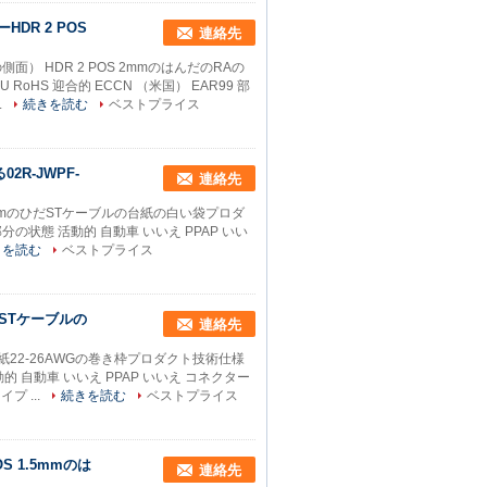
HDR 2 POS
連絡先
つの側面） HDR 2 POS 2mmのはんだのRAの
HS 迎合的 ECCN （米国） EAR99 部
.
続きを読む
ベストプライス
2R-JWPF-
連絡先
POS 2mmのひだSTケーブルの台紙の白い袋プロダ
 部分の状態 活動的 自動車 いいえ PPAP いい
きを読む
ベストプライス
ひだSTケーブルの
連絡先
ルの台紙22-26AWGの巻き枠プロダクト技術仕様
活動的 自動車 いいえ PPAP いいえ コネクター
プ ...
続きを読む
ベストプライス
OS 1.5mmのは
連絡先