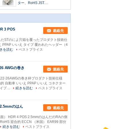
ター、RoHS JST
Disconnectableのひだ様式のコ
ネクター
 3 POS
連絡先
5mmのはんだSTのによ穴箱を覆ったプロダクト技術仕
いいえ PPAP いいえ タイプ 覆われたヘッダー（4
きを読む
ベストプライス
-26 AWGの巻き
連絡先
の台紙22-26AWGの巻き枠プロダクト技術仕様
活動的 自動車 いいえ PPAP いいえ コネクター
 ...
続きを読む
ベストプライス
S 2.5mmのはん
連絡先
側面） HDR 4 POS 2.5mmのはんだのRAの側
S 迎合的 ECCN （米国） EAR99 部分
続きを読む
ベストプライス