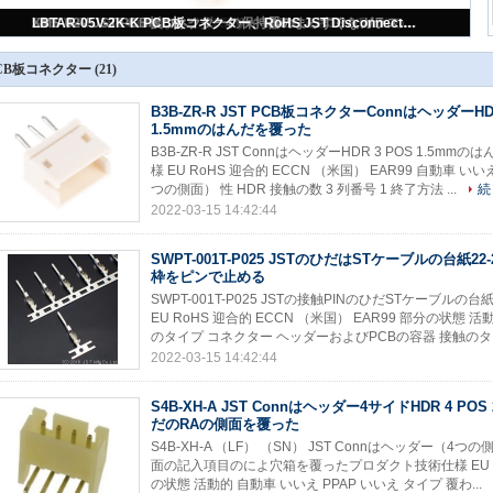
B3B-ZR-R JST PCB板コネクターConnはヘッダーHDR 3 POS 1.5mmのはんだを覆った
SWPT-001T-P025 JSTのひだはSTケーブルの台紙22-26 AWGの巻き枠をピンで止める
XMS-02V JST PCB板コネクターの保持器のまっすぐなガラス満たされたポリアミド6/6
LBTAR-05V-2K-K PCB板コネクター、RoHS JST Disconnectableのひだ様式のコネクター
S4B-XH-A JST Connはヘッダー4サイドHDR 4 POS 2.5mmのはんだのRAの側面を覆った
CB板コネクター
(21)
B3B-ZR-R JST PCB板コネクターConnはヘッダーHDR
1.5mmのはんだを覆った
B3B-ZR-R JST ConnはヘッダーHDR 3 POS 1.
様 EU RoHS 迎合的 ECCN （米国） EAR99 自動車 
つの側面） 性 HDR 接触の数 3 列番号 1 終了方法 ...
続
2022-03-15 14:42:44
SWPT-001T-P025 JSTのひだはSTケーブルの台紙22
枠をピンで止める
SWPT-001T-P025 JSTの接触PINのひだSTケーブル
EU RoHS 迎合的 ECCN （米国） EAR99 部分の状態 
のタイプ コネクター ヘッダーおよびPCBの容器 接触のタイプ
2022-03-15 14:42:44
S4B-XH-A JST Connはヘッダー4サイドHDR 4 PO
だのRAの側面を覆った
S4B-XH-A （LF） （SN） JST Connはヘッダー（4つの
面の記入項目のによ穴箱を覆ったプロダクト技術仕様 EU RoH
の状態 活動的 自動車 いいえ PPAP いいえ タイプ 覆わ...