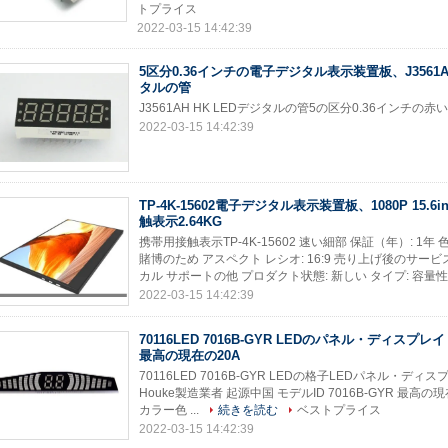
トプライス
2022-03-15 14:42:39
5区分0.36インチの電子デジタル表示装置板、J3561AH
タルの管
J3561AH HK LEDデジタルの管5の区分0.36インチの
2022-03-15 14:42:39
TP-4K-15602電子デジタル表示装置板、1080P 15.6
触表示2.64KG
携帯用接触表示TP-4K-15602 速い細部 保証（年）: 1年 色
賭博のため アスペクト レシオ: 16:9 売り上げ後のサー
カル サポートの他 プロダクト状態: 新しい タイプ: 容量性 
2022-03-15 14:42:39
70116LED 7016B-GYR LEDのパネル・ディスプレ
最高の現在の20A
70116LED 7016B-GYR LEDの格子LEDパネル・
Houke製造業者 起源中国 モデルID 7016B-GYR 最高の現
カラー色 ...
続きを読む
ベストプライス
2022-03-15 14:42:39