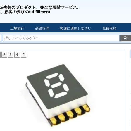
rgrate複数のプロダクト、完全な段階サービス、
顧客の要求のfullfillment
工場旅行
品質管理
私達に連絡しなさい
見積依頼
2
3
4
5