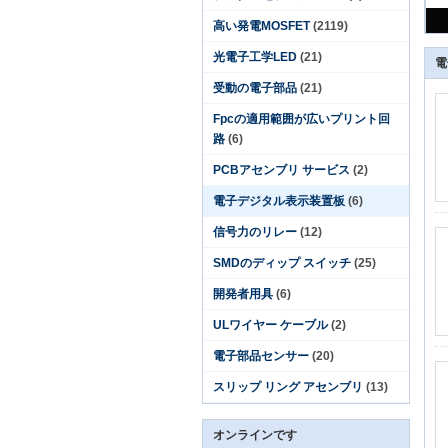
高い発電MOSFET
(2119)
光電子工学LED
(21)
電
受動の電子部品
(21)
Fpcの適用範囲が広いプリント回
路
(6)
PCBアセンブリ サービス
(2)
電子デジタル表示装置板
(6)
信号力のリレー
(12)
SMDのディップ スイッチ
(25)
開発者用具
(6)
ULワイヤー ケーブル
(2)
電子部品センサー
(20)
スリップ リング アセンブリ
(13)
オンラインです