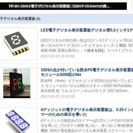
LED電子デジタル表示装置板デジタル管0.2インチ1ディジット
TP-4K-15602電子デジタル表示装置板、1080P 15.6inchの携帯用接触表示2.64KG
1024の点が付いている防水P6電子デジタル表示装置板マトリックス モジュール5200匹のNit
5区分0.36インチの電子デジタル表示装置板、J3561AH HK LEDデジタルの管
4ディジットの電子デジタル表示装置板は、0.25インチ7の区分タイマーのための表示を導いた
子デジタル表示装置板
(6)
LED電子デジタル表示装置板デジタル管0.2インチ1
LEDデジタルの管の赤い色は0.2インチ1ディジット7区分表
赤 パネルのサイズ: 0.2インチ ピクセル ピッチ: 1 機能: S
画面 特徴: 容易な取付け...
続きを読む
ベストプライ
2022-03-15 14:42:40
1024の点が付いている防水P6電子デジタル表示装
モジュール5200匹のNit
防水P6 （6mm）ピクセル ピッチ1024の点が付いているフ
ス モジュールのパネル1/8匹のスキャン5200 Nit Panta
表示装置 色: フル カラー パネルのサイズ: 192*192mm ...
2022-03-15 14:42:39
4ディジットの電子デジタル表示装置板は、0.25イン
マーのための表示を導いた
4ディジットの秒読みのタイマーは0.25インチの白7の
示を導いた プロダクト細部 色: 白い、赤く/白く/青/緑/黄色い
機能: SDKの電化製品のデジタル表示装置 スクリーン・サイズ: