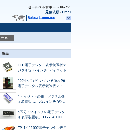
セールス＆サポート
86-755
見積依頼
-
Email
Select Language
検索
製品
LED電子デジタル表示装置板デ
ジタル管0.2インチ1ディジット
1024の点が付いている防水P6
電子デジタル表示装置板マトリ
ックス モジュール5200匹のNit
4ディジットの電子デジタル表
示装置板は、0.25インチ7の区
分タイマーのための表示を導い
た
5区分0.36インチの電子デジタ
ル表示装置板、J3561AH HK
LEDデジタルの管
TP-4K-15602電子デジタル表示