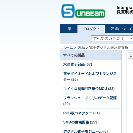
Inte
良質制御、
家
プロダクト
私達について
ホーム
製品
電子デジタル表示装置板
すべての製品
1
水晶電子部品
(67)
電子ダイオードおよびトランジス
ター
(26)
マイクロ制御回路単位MCU
(33)
フラッシュ・メモリのデータ記憶
(20)
PCB板コネクター
(21)
SMDの集積回路
(159)
デジタル電子モジュール
(6)