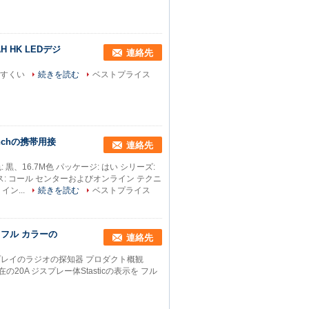
 HK LEDデジ
連絡先
赤いすくい
続きを読む
ベストプライス
inchの携帯用接
連絡先
: 黒、16.7M色 パッケージ: はい シリーズ:
ビス: コール センターおよびオンライン テクニ
イン...
続きを読む
ベストプライス
イ フル カラーの
連絡先
ディスプレイのラジオの探知器 プロダクト概観
在の20A ジスプレー体Stasticの表示を フル