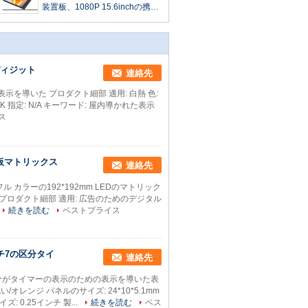
装置板、1080P 15.6inchの携帯
用接触表示2.64KG
ディジット
連絡先
示を導いた プロダクト細部 適用: 白熱 色:
DK 指定: N/A キーワード: 屋内導かれた表示
ス
置板マトリックス
連絡先
ル カラーの192*192mm LEDのマトリック
lla プロダクト細部 適用: 広告のためのデジタル
続きを読む
ベストプライス
チ7の区分タイ
連絡先
区分がタイマーの表示のための表示を導いた表
/オレンジ パネルのサイズ: 24*10*5.1mm
 0.25インチ 製...
続きを読む
ベス