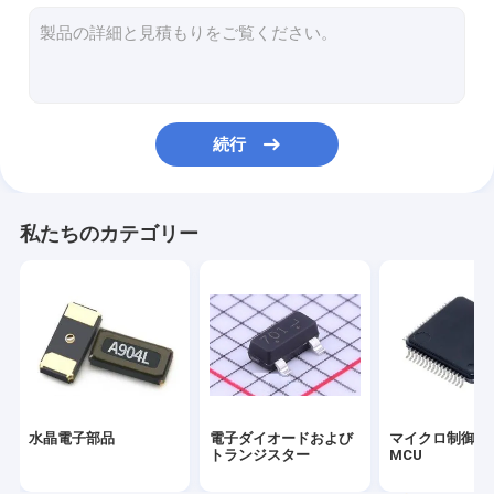
光電子工学LED
受動の電子部品
Fpcの適用範囲が広いプリント回路
続行
PCBアセンブリ サービス
電子デジタル表示装置板
私たちのカテゴリー
信号力のリレー
SMDのディップ スイッチ
開発者用具
ULワイヤー ケーブル
水晶電子部品
電子ダイオードおよび
マイクロ制御回
電子部品センサー
トランジスター
MCU