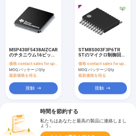
MSP430F5438AIZCAR
STM8S003F3P6TR
のチタニウム16ビット
STのマイクロ制御回路
ADC MCU 256KB DMA
単位MCU 8かまれた
価格:
contact sales for updated price
価格:
contact sales for updated price
UART/SPI/I2C 113-
STM8 3.3V/5V 20 Pin
MOQ:
パッケージQty
MOQ:
パッケージQty
NFBGA -4
TSSOP T/R
最新価格を得る
最新価格を得る
接触
接触
時間を節約する
私たちはあなたと最高の製品に連絡しまし
ょう。