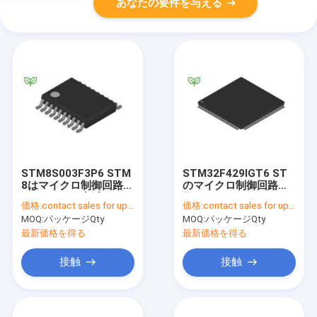
あなたの要件を与える
STM8S003F3P6 STM
STM32F429IGT6 ST
8はマイクロ制御回路
のマイクロ制御回路単
CISC 8KBを点滅する
位MCU 32のかまれた
価格:
contact sales for updated price
価格:
contact sales for updated price
3.3V/5V 20 Pin
腕の皮質2.5V/3.3V
MOQ:
パッケージQty
MOQ:
パッケージQty
TSSOPの管かんだ
176 Pin LQFPの皿
最新価格を得る
最新価格を得る
接触
接触