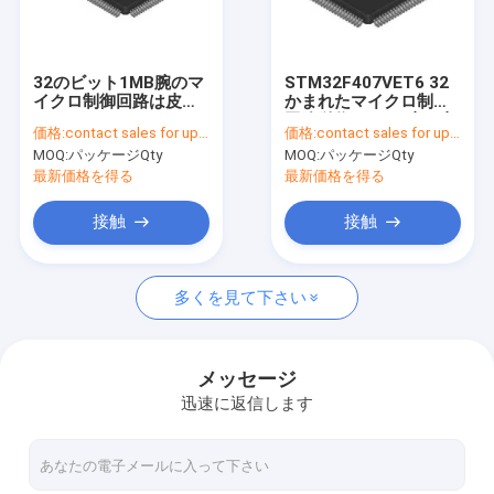
お問い合わせ
32のビット1MB腕のマ
STM32F407VET6 32
イクロ制御回路は皮質
かまれたマイクロ制御
水晶電子部品
M4 RISC 100 Pin
回路単位MCUの腕の皮
価格:
contact sales for updated price
価格:
contact sales for updated price
LQFPの皿を武装させる
質M4 RISC 100 Pin
MOQ:
パッケージQty
MOQ:
パッケージQty
電子ダイオードおよびトランジスター
最新価格を得る
最新価格を得る
マイクロ制御回路単位MCU
接触
接触
フラッシュ・メモリのデータ記憶
多くを見て下さい
PCB板コネクター
SMDの集積回路
メッセージ
迅速に返信します
デジタル電子モジュール
高い発電MOSFET