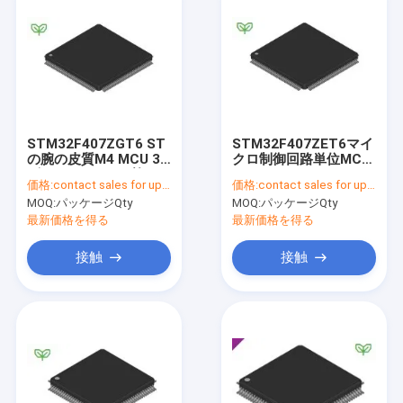
STM32F407ZGT6 ST
STM32F407ZET6マイ
の腕の皮質M4 MCU 32
クロ制御回路単位MCU
ビットRISC 1MB抜け
512KBは2.5V/3.3V
価格:
contact sales for updated price
価格:
contact sales for updated price
目がない2.5V/3.3V
144 Pin点滅する
MOQ:
パッケージQty
MOQ:
パッケージQty
144 Pin LQFPの皿
最新価格を得る
最新価格を得る
接触
接触
ホーム
製品
企業情報