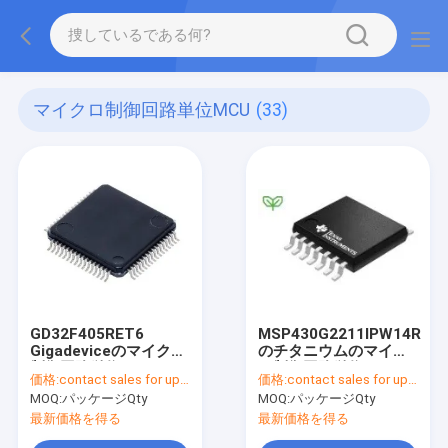
マイクロ制御回路単位MCU
(33)
GD32F405RET6
MSP430G2211IPW14R
Gigadeviceのマイクロ
のチタニウムのマイク
制御回路単位MCU 32
ロ制御回路単位MCU
価格:
contact sales for updated price
価格:
contact sales for updated price
かまれた3.3V DC
16ビットMSP430
MOQ:
パッケージQty
MOQ:
パッケージQty
LQFP-64
2.5V/3.3V 14 Pin
TSSOP T/R
最新価格を得る
最新価格を得る