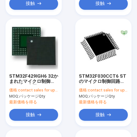
接触
接触
STM32F429IGH6 32か
STM32F030CCT6 ST
まれたマイクロ制御回
のマイクロ制御回路単
路、腕の皮質M4 MCU
位MCU 32のかまれた
価格:
contact sales for updated price
価格:
contact sales for updated price
2.5V/3.3V 201 Pin
腕の皮質M0 RISC
MOQ:
パッケージQty
MOQ:
パッケージQty
256KBのフラッシュ
最新価格を得る
最新価格を得る
接触
接触