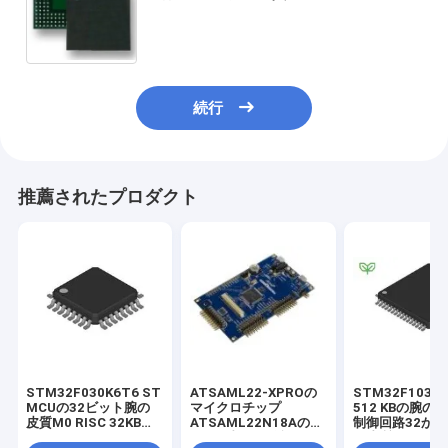
201 Pin
続行
推薦されたプロダクト
STM32F030K6T6 ST
ATSAML22-XPROの
STM32F103R
MCUの32ビット腕の
マイクロチップ
512 KBの腕の
皮質M0 RISC 32KB抜
ATSAML22N18Aのマ
制御回路32か
け目がない2.5V/3.3V
イクロ制御回路評価の
の皮質M3 2.5V/