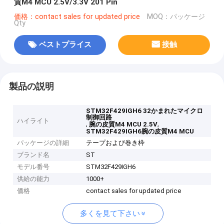
質M4 MCU 2.5V/3.3V 201 Pin
価格：contact sales for updated price
MOQ：パッケージ
Qty
ベストプライス
接触
製品の説明
STM32F429IGH6 32かまれたマイクロ
制御回路
ハイライト
,
,
腕の皮質M4 MCU 2.5V
STM32F429IGH6腕の皮質M4 MCU
パッケージの詳細
テープおよび巻き枠
ブランド名
ST
モデル番号
STM32F429IGH6
供給の能力
1000+
価格
contact sales for updated price
多くを見て下さい