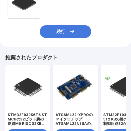
滅する
続行
推薦されたプロダクト
STM32F030K6T6 ST
ATSAML22-XPROの
STM32F103R
MCUの32ビット腕の
マイクロチップ
512 KBの腕の
皮質M0 RISC 32KB抜
ATSAML22N18Aのマ
制御回路32か
け目がない2.5V/3.3V
イクロ制御回路評価の
の皮質M3 2.5V/