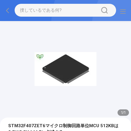
1
/
1
STM32F407ZET6マイクロ制御回路単位MCU 512KBは