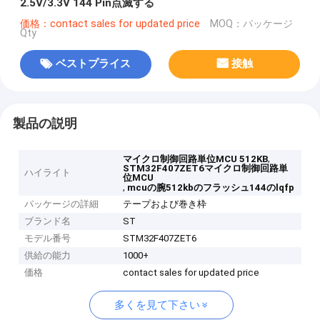
2.5V/3.3V 144 Pin点滅する
価格：contact sales for updated price
MOQ：パッケージ
Qty
ベストプライス
接触
製品の説明
,
マイクロ制御回路単位MCU 512KB
STM32F407ZET6マイクロ制御回路単
ハイライト
位MCU
,
mcuの腕512kbのフラッシュ144のlqfp
パッケージの詳細
テープおよび巻き枠
ブランド名
ST
モデル番号
STM32F407ZET6
供給の能力
1000+
価格
contact sales for updated price
多くを見て下さい